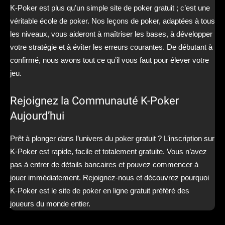
K-Poker est plus qu’un simple site de poker gratuit ; c’est une
véritable école de poker. Nos leçons de poker, adaptées à tous
les niveaux, vous aideront à maîtriser les bases, à développer
votre stratégie et à éviter les erreurs courantes. De débutant à
confirmé, nous avons tout ce qu’il vous faut pour élever votre
jeu.
Rejoignez la Communauté K-Poker
Aujourd’hui
Prêt à plonger dans l’univers du poker gratuit ? L’inscription sur
K-Poker est rapide, facile et totalement gratuite. Vous n’avez
pas à entrer de détails bancaires et pouvez commencer à
jouer immédiatement. Rejoignez-nous et découvrez pourquoi
K-Poker est le site de poker en ligne gratuit préféré des
joueurs du monde entier.