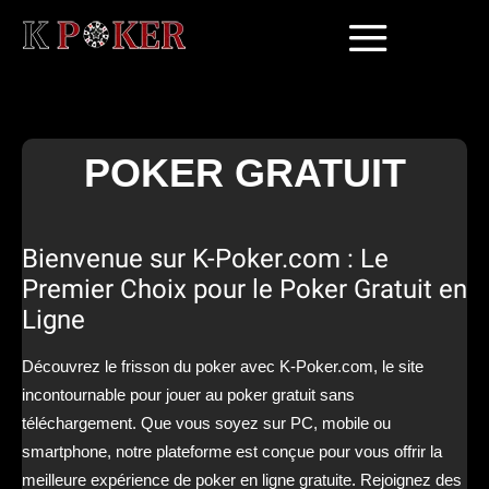
POKER GRATUIT
Bienvenue sur K-Poker.com : Le
Premier Choix pour le Poker Gratuit en
Ligne
Découvrez le frisson du poker avec K-Poker.com, le site
incontournable pour jouer au poker gratuit sans
téléchargement. Que vous soyez sur PC, mobile ou
smartphone, notre plateforme est conçue pour vous offrir la
meilleure expérience de poker en ligne gratuite. Rejoignez des