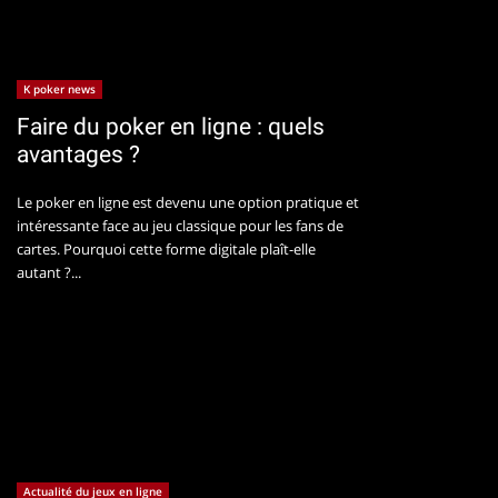
K poker news
Faire du poker en ligne : quels
avantages ?
Le poker en ligne est devenu une option pratique et
intéressante face au jeu classique pour les fans de
cartes. Pourquoi cette forme digitale plaît-elle
autant ?...
Actualité du jeux en ligne