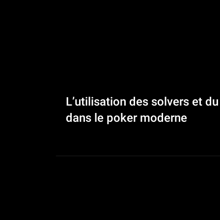
L’utilisation des solvers et
dans le poker moderne