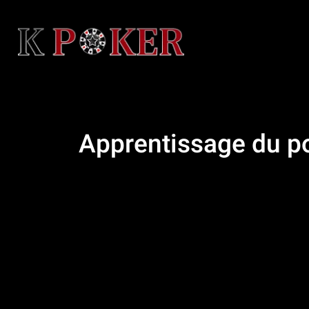
Poker gratuit
Le
Apprentissage du p
Apprentissage du poker facilement, pas à pas et en fra
les règles, les mains, les thermes et bénéficié de l’aide 