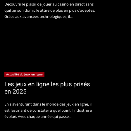
Découvrir le plaisir de jouer au casino en direct sans
quitter son domicile attire de plus en plus d’adeptes.
Grâce aux avancées technologiques, il...
Actualité du jeux en ligne
Les jeux en ligne les plus prisés
en 2025
En s'aventurant dans le monde des jeux en ligne, il
est fascinant de constater à quel point l'industrie a
évolué. Avec chaque année qui passe,...