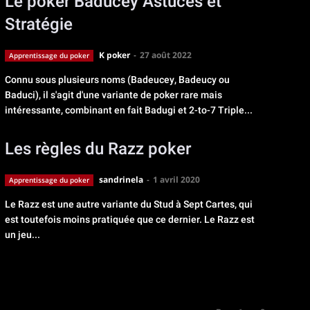
Le poker Baducey Astuces et
Stratégie
K poker
-
27 août 2022
Apprentissage du poker
Connu sous plusieurs noms (Badeucey, Badeucy ou
Baduci), il s'agit d'une variante de poker rare mais
intéressante, combinant en fait Badugi et 2-to-7 Triple...
Les règles du Razz poker
sandrinela
-
1 avril 2020
Apprentissage du poker
Le Razz est une autre variante du Stud à Sept Cartes, qui
est toutefois moins pratiquée que ce dernier. Le Razz est
un jeu...