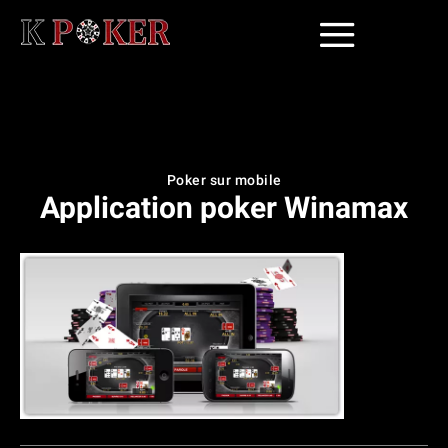
Poker sur mobile
Application poker Winamax