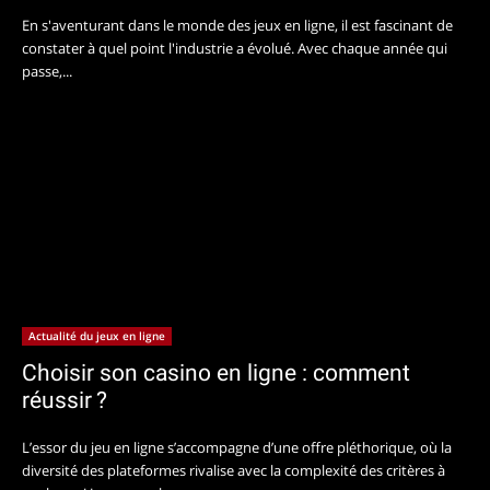
En s'aventurant dans le monde des jeux en ligne, il est fascinant de
constater à quel point l'industrie a évolué. Avec chaque année qui
passe,...
Actualité du jeux en ligne
Choisir son casino en ligne : comment
réussir ?
L’essor du jeu en ligne s’accompagne d’une offre pléthorique, où la
diversité des plateformes rivalise avec la complexité des critères à