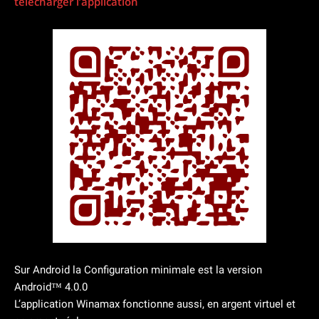
télécharger l’application
Sur Android la Configuration minimale est la version
Android™ 4.0.0
L’application Winamax fonctionne aussi, en argent virtuel et