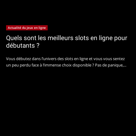
Actualité du jeux en ligne
Quels sont les meilleurs slots en ligne pour
débutants ?
Vous débutez dans l’univers des slots en ligne et vous vous sentez
un peu perdu face à l’immense choix disponible ? Pas de panique,...