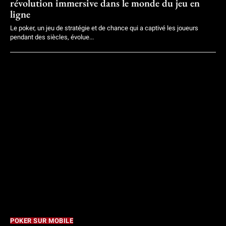
révolution immersive dans le monde du jeu en
ligne
Le poker, un jeu de stratégie et de chance qui a captivé les joueurs
pendant des siècles, évolue...
POKER SUR MOBILE