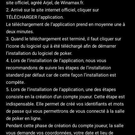
site officiel, agréé Arjel, de Winamax.fr.
2. Arrivé sur le site internet officiel, cliquer sur
TÉLÉCHARGER l’application.
Le téléchargement de l’application prend en moyenne une à
deux minutes.
3. Quand le téléchargement est terminé, il faut cliquer sur
l’icone du logiciel qui à été téléchargé afin de démarrer
l’installation du logiciel de poker.
4. Lors de l’installation de l’application, nous vous
recommandons de suivre les étapes de l’installation
standard par défaut car de cette façon l’installation est
compète.
5. Lors de l’installation de l’application, une des étapes
consiste en la création d’un compte joueur. Cette étape est
indispensable. Elle permet de créé vos identifiants et mots
de passe qui vous permettrons de vous connecté à la salle
de poker en ligne.
Pendant cette phase de création du compte joueur, la salle
vous demande vos coordonnées, votre date et lieu de