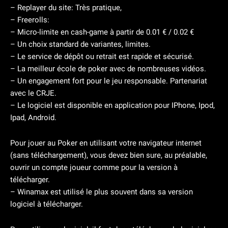
– Replayer du site: Très pratique,
– Freerolls:
– Micro-limite en cash-game à partir de 0.01 € / 0.02 €
– Un choix standard de variantes, limites.
– Le service de dépôt ou retrait est rapide et sécurisé.
– La meilleur école de poker avec de nombreuses vidéos.
– Un engagement fort pour le jeu responsable. Partenariat
avec le CRJE.
– Le logiciel est disponible en application pour IPhone, Ipod,
Ipad, Android.
Pour jouer au Poker en utilisant votre navigateur internet
(sans téléchargement), vous devez bien sure, au préalable,
ouvrir un compte joueur comme pour la version à
télécharger.
– Winamax est utilisé le plus souvent dans sa version
logiciel à télécharger.