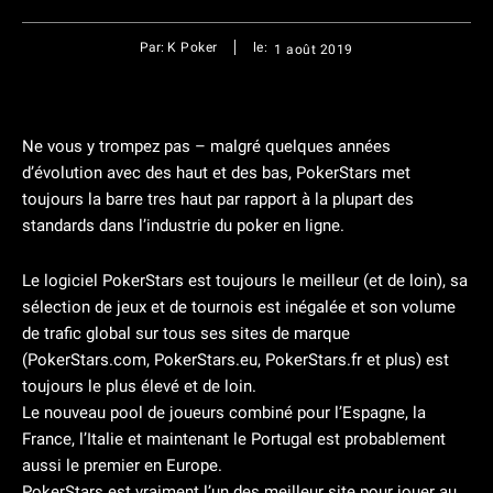
Par:
K Poker
le:
1 août 2019
Ne vous y trompez pas – malgré quelques années
d’évolution avec des haut et des bas, PokerStars met
toujours la barre tres haut par rapport à la plupart des
standards dans l’industrie du poker en ligne.
Le logiciel PokerStars est toujours le meilleur (et de loin), sa
sélection de jeux et de tournois est inégalée et son volume
de trafic global sur tous ses sites de marque
(PokerStars.com, PokerStars.eu, PokerStars.fr et plus) est
toujours le plus élevé et de loin.
Le nouveau pool de joueurs combiné pour l’Espagne, la
France, l’Italie et maintenant le Portugal est probablement
aussi le premier en Europe.
PokerStars est vraiment l’un des meilleur site pour jouer au