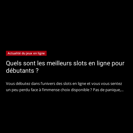
Actualité du jeux en ligne
Quels sont les meilleurs slots en ligne pour
débutants ?
Vous débutez dans l’univers des slots en ligne et vous vous sentez
un peu perdu face à l’immense choix disponible ? Pas de panique,...