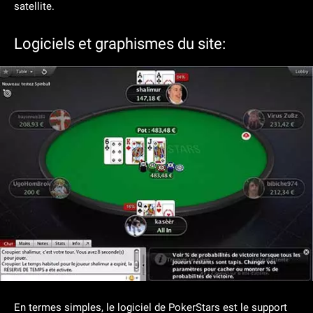
satellite.
Logiciels et graphismes du site:
En termes simples, le logiciel de PokerStars est le support