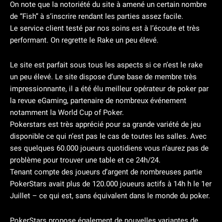
On note que la notoriété du site à amené un certain nombre
de “Fish” à s’inscrire rendant les parties assez facile.
Le service client testé par nos soins est à l’écoute et très
performant. On regrette le Rake un peu élevé.
Le site est parfait sous tous les aspects si ce n’est le rake
un peu élevé. Le site dispose d’une base de membre très
impressionnante, il a été élu meilleur opérateur de poker par
la revue eGaming, partenaire de nombreux événement
notamment la World Cup of Poker.
Pokerstars est très apprécié pour sa grande variété de jeu
disponible ce qui n’est pas le cas de toutes les salles. Avec
ses quelques 60.000 joueurs quotidiens vous n’aurez pas de
problème pour trouver une table et ce 24h/24.
Tenant compte des joueurs d’argent de nombreuses partie
PokerStars avait plus de 120.000 joueurs actifs à 14h h le 1er
Juillet – ce qui est, sans équivalent dans le monde du poker.
PokerStars propose également de nouvelles variantes de