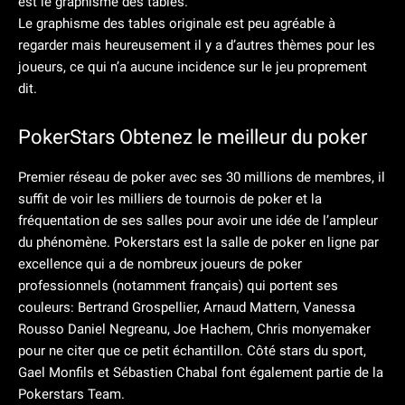
est le graphisme des tables.
Le graphisme des tables originale est peu agréable à
regarder mais heureusement il y a d’autres thèmes pour les
joueurs, ce qui n’a aucune incidence sur le jeu proprement
dit.
PokerStars Obtenez le meilleur du poker
Premier réseau de poker avec ses 30 millions de membres, il
suffit de voir les milliers de tournois de poker et la
fréquentation de ses salles pour avoir une idée de l’ampleur
du phénomène. Pokerstars est la salle de poker en ligne par
excellence qui a de nombreux joueurs de poker
professionnels (notamment français) qui portent ses
couleurs: Bertrand Grospellier, Arnaud Mattern, Vanessa
Rousso Daniel Negreanu, Joe Hachem, Chris monyemaker
pour ne citer que ce petit échantillon. Côté stars du sport,
Gael Monfils et Sébastien Chabal font également partie de la
Pokerstars Team.