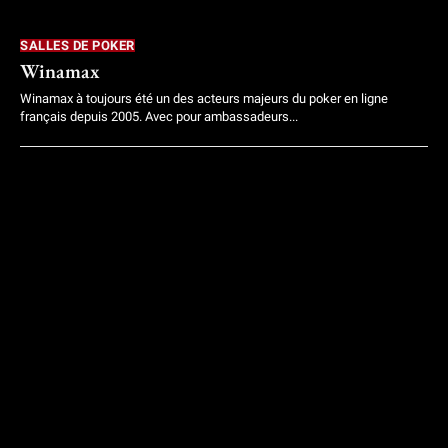
SALLES DE POKER
Winamax
Winamax à toujours été un des acteurs majeurs du poker en ligne
français depuis 2005. Avec pour ambassadeurs...