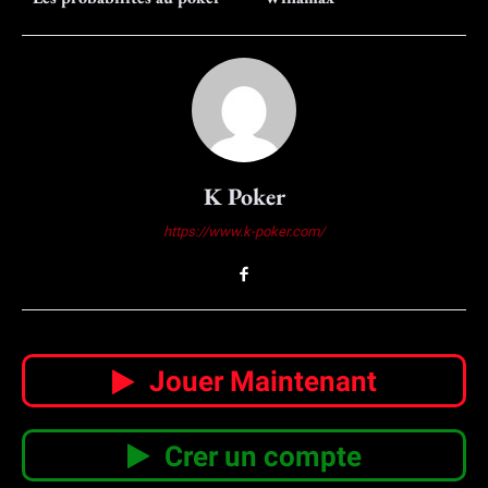
K Poker
https://www.k-poker.com/
Jouer Maintenant
Crer un compte