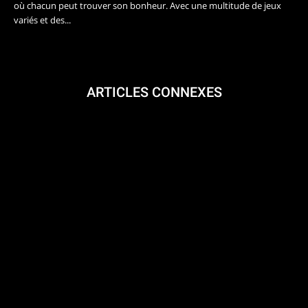
où chacun peut trouver son bonheur. Avec une multitude de jeux
variés et des...
ARTICLES CONNEXES