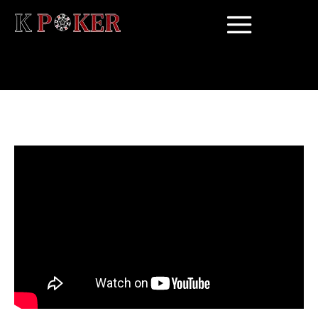
Tag:
master full