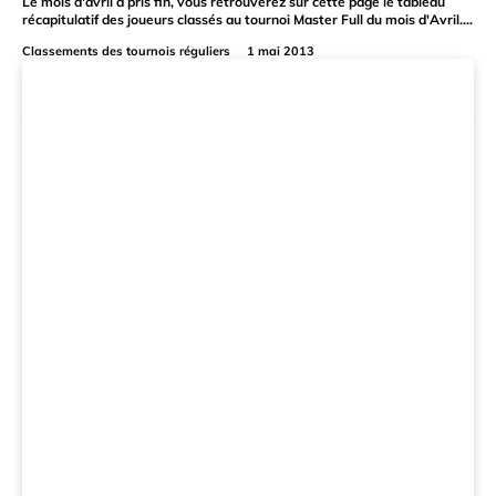
Le mois d'avril a pris fin, vous retrouverez sur cette page le tableau
récapitulatif des joueurs classés au tournoi Master Full du mois d'Avril....
Classements des tournois réguliers
1 mai 2013