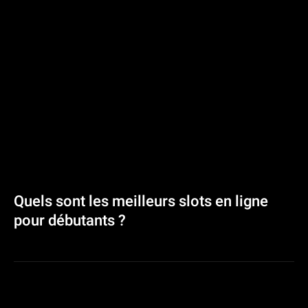
Quels sont les meilleurs slots en ligne
pour débutants ?