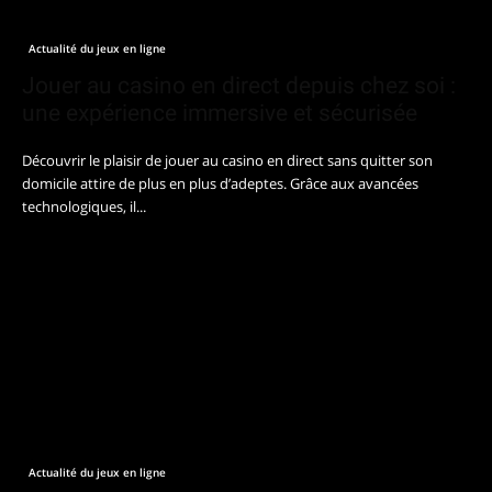
Actualité du jeux en ligne
Jouer au casino en direct depuis chez soi :
une expérience immersive et sécurisée
Découvrir le plaisir de jouer au casino en direct sans quitter son
domicile attire de plus en plus d’adeptes. Grâce aux avancées
technologiques, il...
Actualité du jeux en ligne