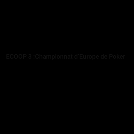
ECOOP 3 :Championnat d’Europe de Poker
Avec 4150000 $ de prix garantis sur les 14 évènements réparties sur 2
semaines débutera le 24 Novembre 2008 jusqu'au 7 Décembre le
tournois de poker européen, l' ECOOP III est devenu l'incontournable
tournois de poker à ne pas raté.