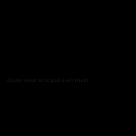
Jouer avec une paire en main
Une paire servie au poker hold'em représentent le meilleur jeu que vous
puissiez tirer avant le flop et certainement l’un des plus forts pour une
bonne main pour l’après flop.