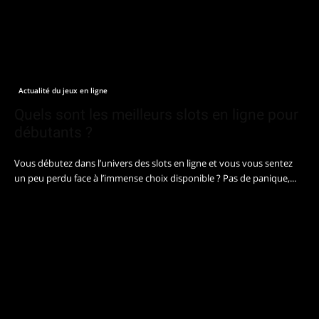
Actualité du jeux en ligne
Quels sont les meilleurs slots en ligne pour
débutants ?
Vous débutez dans l’univers des slots en ligne et vous vous sentez
un peu perdu face à l’immense choix disponible ? Pas de panique,...