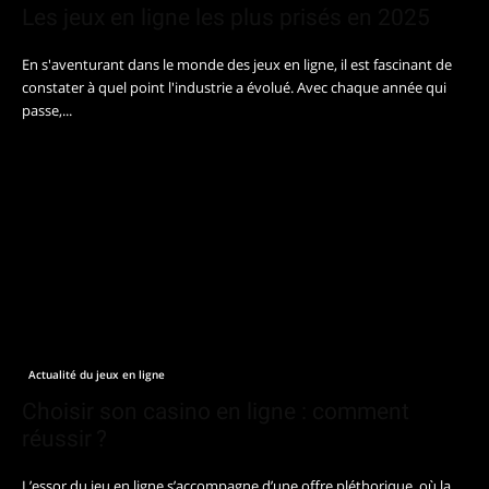
Les jeux en ligne les plus prisés en 2025
En s'aventurant dans le monde des jeux en ligne, il est fascinant de
constater à quel point l'industrie a évolué. Avec chaque année qui
passe,...
Actualité du jeux en ligne
Choisir son casino en ligne : comment
réussir ?
L’essor du jeu en ligne s’accompagne d’une offre pléthorique, où la