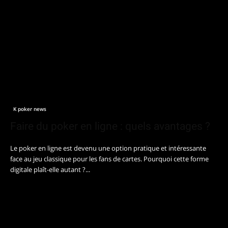
K poker news
Faire du poker en ligne : quels avantages ?
Le poker en ligne est devenu une option pratique et intéressante
face au jeu classique pour les fans de cartes. Pourquoi cette forme
digitale plaît-elle autant ?...