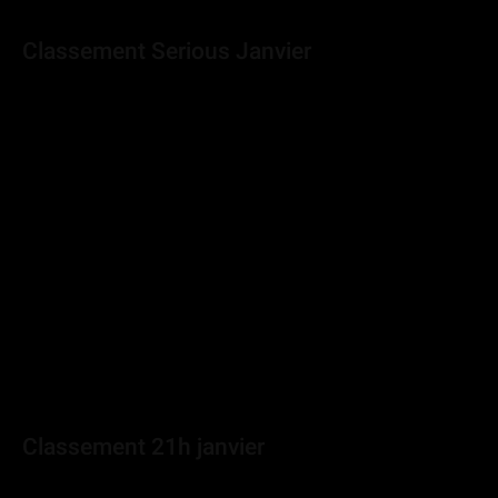
Classement Serious Janvier
Le mois de janvier est terminé, vous retrouverez sur cette page le
tableau récapitulatif des joueurs classés au tournoi Serious Play du
mois de...
Classement 21h janvier