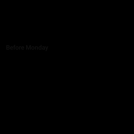
Before Monday
Le nouveau gros tournoi de k-poker débarque à partir du 10 février
2013: Le Before Monday. C'est le plus gros tournoi que k-poker ait...