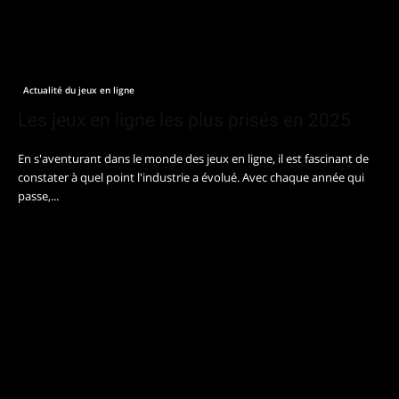
Actualité du jeux en ligne
Les jeux en ligne les plus prisés en 2025
En s'aventurant dans le monde des jeux en ligne, il est fascinant de
constater à quel point l'industrie a évolué. Avec chaque année qui
passe,...