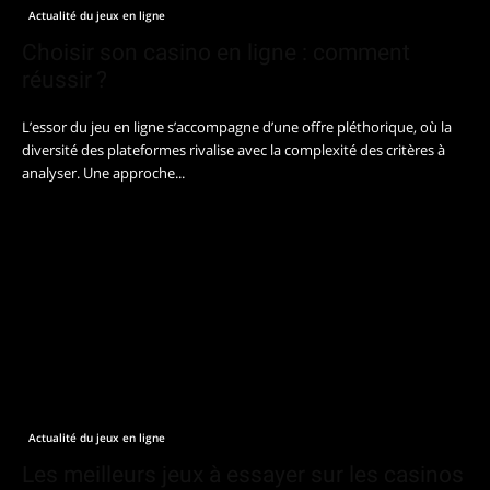
Actualité du jeux en ligne
Choisir son casino en ligne : comment
réussir ?
L’essor du jeu en ligne s’accompagne d’une offre pléthorique, où la
diversité des plateformes rivalise avec la complexité des critères à
analyser. Une approche...
Actualité du jeux en ligne
Les meilleurs jeux à essayer sur les casinos