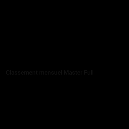
Classement mensuel Master Full
Nous vous proposons sur cette page chaque mois le classement du
tournoi Master Full. Pour l'instant, ce classement ne donnera lieu à
aucun avantage, il...